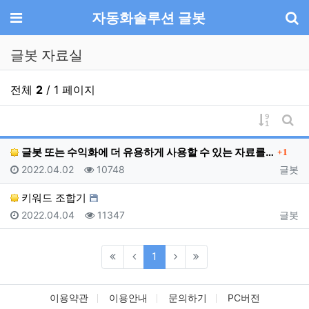
기
메뉴
자동화솔루션 글봇
글봇 자료실
전체
2
/ 1 페이지
게시물 
게시
댓글
글봇 또는 수익화에 더 유용하게 사용할 수 있는 자료를…
1
등록일
조회
등록자
2022.04.02
10748
글봇
키워드 조합기
등록일
조회
등록자
2022.04.04
11347
글봇
(current)
1
이용약관
이용안내
문의하기
PC버전