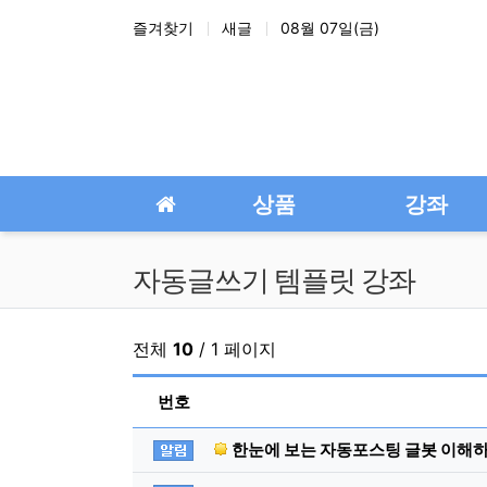
상단 네비
즐겨찾기
새글
08월 07일(금)
메인 메뉴
상품
강좌
자동글쓰기 템플릿 강좌
전체
10
/ 1 페이지
번호
공지사항
한눈에 보는 자동포스팅 글봇 이해