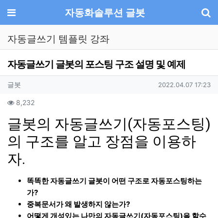
기
메뉴
자동화솔루션 글봇
자동글쓰기 템플릿 강좌
자동글쓰기 글봇의 포스팅 구조 설명 및 예제
작성자 정보
작성
작성일
글봇
2022.04.07 17:23
컨텐츠 정보
조회
8,232
본문
글봇의 자동글쓰기(자동포스팅)
의 구조를 알고 장점을 이용하
자.
똑똑한 자동글쓰기 글봇이 어떤 구조로 자동포스팅하는
가?
중복문서가 왜 발생하지 않는가?
어떻게 개성있는 나만의 자동글쓰기(자동포스팅)을 할수